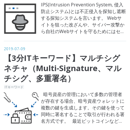
IPS(Intrusion Prevention System, 侵入
防止システム)とは不正侵入を探知し遮断
する探知システムを言います。 Webサ
イトを狙った改ざんや、サイバー攻撃か
ら自社のWebサイトを守るためにはセキ
ュリティ対策の強化が必要となります。
もはや企業にとって欠かせないセキュリ
2019-07-09
ティ対策としてよく比較対象になるのが
【3分ITキーワード】マルチシグ
WAF（Webアプリケーションファイアウ
ォール）とIPS（侵入防止システ…
ネチャ（Multi-Signature、マル
チシグ、多重署名）
ITキーワード
暗号資産の管理において多数の管理者
が存在する場合、暗号資産ウォレットに
複数の鍵を生成します。その鍵を使って
同時に署名することで取引が行われる署
名方式です。 最近ビットコインなど暗
号資産（仮想通貨）の価値が急騰するに