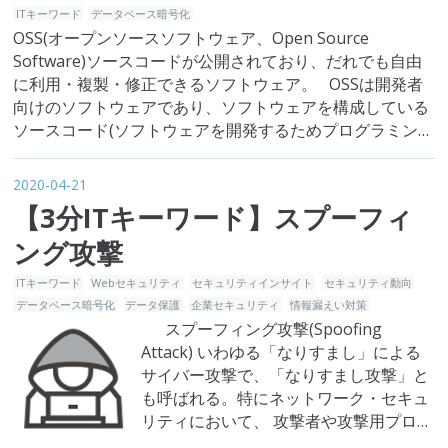
ITキーワード
データベース暗号化
OSS(オープンソースソフトウェア、Open Source
Software)ソースコードが公開されており、だれでも自由
に利用・複製・修正できるソフトウェア。 OSSは開発者
向けのソフトウェアであり、ソフトウェアを構成している
ソースコード(ソフトウェアを開発するためプログラミング
言語で書かれた内容)が公開されているという特徴を持ちま
す。分かりやすく説明すると、シェフが自ら開発した新メ
2020-04-21
ニューのレ…
【3分ITキーワード】スプーフィ
ング攻撃
ITキーワード
Webセキュリティ
セキュリティインサイト
セキュリティ動向
データベース暗号化
データ保護
企業セキュリティ
情報漏えい対策
スプーフィング攻撃(Spoofing
Attack) いわゆる「なりすまし」による
サイバー攻撃で、「なりすまし攻撃」と
も呼ばれる。特にネットワーク・セキュ
リティにおいて、 攻撃者や攻撃用プログ
ラムを別の人物やプログラムに見せかけ