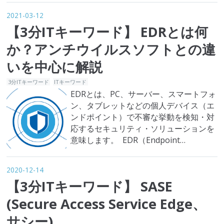
っています。本記事では、CTIの概観、
2021-03-12
CTIを企業が活用するメリット・事例に
【3分ITキーワード】 EDRとは何
ついて紹介していきます。 CTI（サイ
バー脅威インテリジェンス）とは？
か？アンチウイルスソフトとの違
CTI（サ…
いを中心に解説
3分ITキーワード
ITキーワード
EDRとは、PC、サーバー、スマートフォ
ン、タブレットなどの個人デバイス（エ
ンドポイント）で不審な挙動を検知・対
応するセキュリティ・ソリューションを
意味します。 EDR（Endpoint
Detection and Response 、エンドポイ
ントでの検出と対応）とは、エンドポイ
2020-12-14
ントをモニタリングし、不審な挙動を検
【3分ITキーワード】 SASE
知、分析、報告することで、被害が拡大
しないよう対処するセキュリティ・ソリ
(Secure Access Service Edge、
ューショ…
サシー)