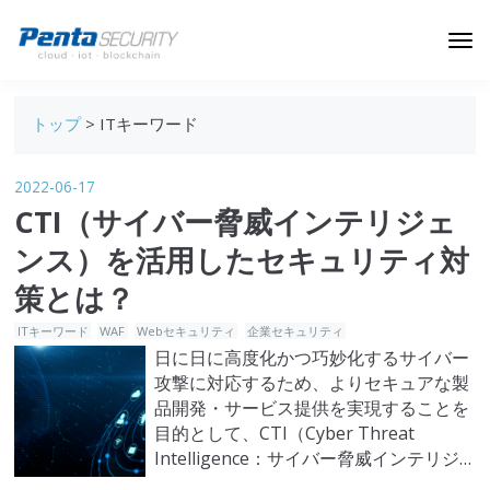
ブログトップ
トップ
> ITキーワード
Webセキュリティ
2022-06-17
データ保護
CTI（サイバー脅威インテリジェ
セキュリティインサイト
ンス）を活用したセキュリティ対
技術ブログ
策とは？
ITキーワード
WAF
Webセキュリティ
企業セキュリティ
日に日に高度化かつ巧妙化するサイバー
攻撃に対応するため、よりセキュアな製
品開発・サービス提供を実現することを
目的として、CTI（Cyber Threat
Intelligence：サイバー脅威インテリジ
ェンス）を積極的に活用する動きが広が