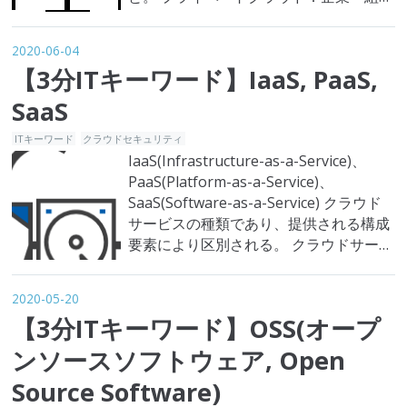
が自社専用でクラウド環境を構築し、内
部でコンピューティングリソースを運用
2020-06-04
するサービスのこと。 まずは、クラウ
【3分ITキーワード】IaaS, PaaS,
ドコンピューティングという概念につい
て説明して行きたいと思います。米国商
SaaS
務省の配下にある国立標準技術研究所…
ITキーワード
クラウドセキュリティ
IaaS(Infrastructure-as-a-Service)、
PaaS(Platform-as-a-Service)、
SaaS(Software-as-a-Service) クラウド
サービスの種類であり、提供される構成
要素により区別される。 クラウドサービ
スは提供する構成要素により3つに分け
られます。 - IaaS(Infrastructure-as-a-
2020-05-20
Service)- PaaS(Pla…
【3分ITキーワード】OSS(オープ
ンソースソフトウェア, Open
Source Software)