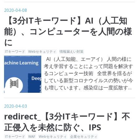
攻撃する手法。 スプーフィングの語源
2020-04-08
である「Spoof」は「だます」という意
【3分ITキーワード】AI（人工知
味です。同様に、スプーフィング攻撃は
「相手をだます」という手法を利用した
能）、コンピューターを人間の様
攻撃です…
に
ITキーワード
Webセキュリティ
情報漏えい対策
AI（人工知能、エーアイ） 人間の様に
考え学習することによって問題を解決す
るコンピューター技術 全世界を揺るが
している新型コロナウイルスの勢いが今
も増しています。感染症は一度拡散すれ
ば歯止めがかからないことが多く、初期
予測こそが被害の規模を決定する重要な
2020-04-03
ポイントとなります。そのため新型コロ
redirect_【3分ITキーワード】不
ナウイルスの発病を初めて予測したのが
だれなのかに注目が集まりました。カナ
正侵入を未然に防ぐ、IPS
ダの某企業はAIに基づいたアル…
ITキーワード
WAF
Webセキュリティ
企業セキュリティ